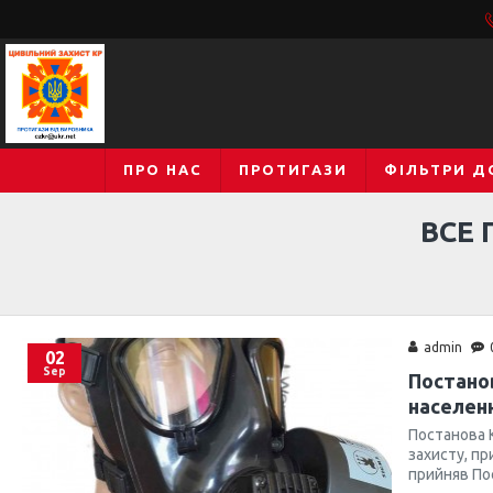
ПРО НАС
ПРОТИГАЗИ
ФІЛЬТРИ Д
ВСЕ 
admin
02
Sep
Постанов
населенн
Постанова 
захисту, пр
прийняв Пос