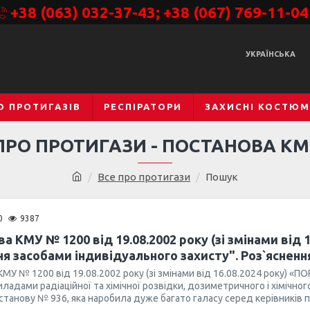
+38 (063) 032-37-43; +38 (067) 769-11-04
УКРАЇНСЬКА
О ПРОТИГАЗІВ
РЕСПІРАТОРИ
ЗАХИСНІ КОСТЮ
ПРО ПРОТИГАЗИ - ПОСТАНОВА КМ
Все про протигази
Пошук
0
9387
а КМУ № 1200 від 19.08.2002 року (зі змінами від
я засобами індивідуального захисту". Роз`ясненн
КМУ № 1200 від 19.08.2002 року (зі змінами від 16.08.2024 року) 
иладами радіаційної та хімічної розвідки, дозиметричного і хімічно
танову № 936, яка наробила дуже багато галасу серед керівників п