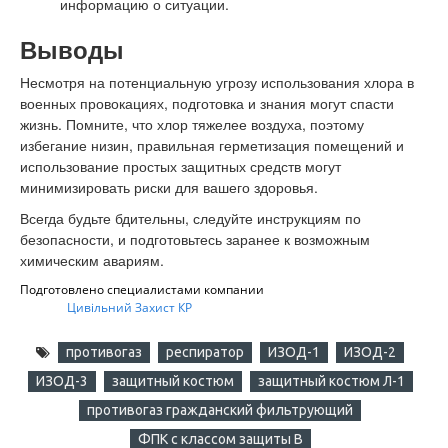
информацию о ситуации.
Выводы
Несмотря на потенциальную угрозу использования хлора в
военных провокациях, подготовка и знания могут спасти
жизнь. Помните, что хлор тяжелее воздуха, поэтому
избегание низин, правильная герметизация помещений и
использование простых защитных средств могут
минимизировать риски для вашего здоровья.
Всегда будьте бдительны, следуйте инструкциям по
безопасности, и подготовьтесь
заранее к возможным
химическим авариям.
Подготовлено специалистами компании
Цивільний Захист КР
противогаз
респиратор
ИЗОД-1
ИЗОД-2
ИЗОД-3
защитный костюм
защитный костюм Л-1
противогаз гражданский фильтрующий
ФПК с классом защиты B