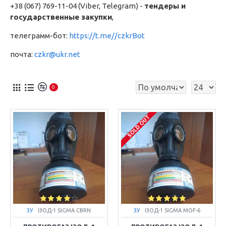
+38 (067) 769-11-04 (Viber, Telegram) -
тендеры и
государственные закупки
,
телеграмм-бот:
https://t.me//czkrBot
почта:
czkr@ukr.net
0
SOLD OUT
ЗУ
ІЗОД-1 SIGMA CBRN
ЗУ
ІЗОД-1 SIGMA MOF-6