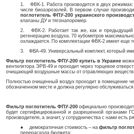
1.
ФВК-1. Работа производится в двух режимах:
числе биоаэрозолей. В первом случае производи
поглотитель ФПУ-200 украинского производс
клапаны ДУ и тягонапоромер.
2.
ФВК-2. Работает так же, как и предыдущи
регенерацию воздуха. 70 кубометров максимальн
охлаждается. По комплектации ФВК-2 имеет еще т
3.
ФВА-49. Универсальный комплект, который им
Фильтр поглотитель ФПУ-200 купить в Украине
можно
вентилятора ЭРВ-49 и проходит через торцевое отверст
очищающий воздушные массы от отравляющих веществ
Полностью очищенный воздух проходит в помещение чер
обозначенном месте и должна регулярно обслуживаться,
Фильтр поглотитель ФПУ-200
официально производитс
будет сертифицированной и разрешенной органами Г
производителя, а значит, у сотрудничества с нами есть 
●
демократичная стоимость – на
фильтр погло
перерасхода бюджета;