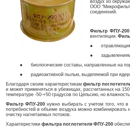
воздух из окружа
ООО “Микрофильтр
соединений.
Фильтр ФПУ-200
вентиляции.
Филь
●
отравляющим
●
задымлениями
●
биологические составы, направленные на по
●
радиоактивной пылью, выделяемой при ядер
Благодаря своим характеристикам
фильтр поглотител
и может применяться в убежищах, рассчитанных на 150
температуре -50-+50 градусов по Цельсию, но влажность
Фильтр ФПУ-200
нужно выбирать с учетом того, что в
потребностей в объеме воздуха можно комбинировать 
очистку нагнетаемых потоков.
Характеристики
фильтра поглотителя ФПУ-200
обеспе