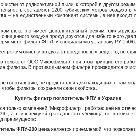
 очистки от радиоактивной пыли, к которой в другом режи
тельность составляет 1200 кубических метров воздуха в 
тва
– не единственный компонент системы, в нее входит п
й комплекс, но имеет дополнительный режим, фильтрующ
о очищенного воздуха продуцируются для избыточного дав
ермометр, фильтр ФГ-70 и специальную установку РУ-150/6.
еет режим очистки воздуха от вредоносных веществ, но од
 только от ООО Микрофильтр, при этом принцип его рабо
ие фильтра. В противодымном фильтре производится очистк
.
ез вентиляцию, не представляя для находящихся там люде
 чтобы фильтры сохраняли свои свойства.
Купить фильтр поглотитель ФПУ в Украине
я только компанией “Микрофильтр”, работающей на отечест
СЧС, а с инспекцией гражданского убежища не возникне
ряд преимуществ:
титель ФПУ-200 цена
является приемлемой, что позволяет