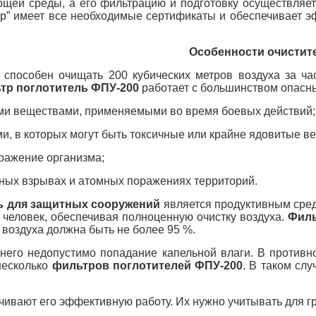
ющей среды, а его фильтрацию и подготовку осуществляе
” имеет все необходимые сертификаты и обеспечивает э
Особенности очистит
способен очищать 200 кубических метров воздуха за ча
тр поглотитель ФПУ-200
работает с большинством опасны
и веществами, применяемыми во время боевых действий;
, в которых могут быть токсичные или крайне ядовитые в
ражение организма;
ных взрывах и атомных поражениях территорий.
ь для защитных сооружений
является продуктивным сред
 человек, обеспечивая полноценную очистку воздуха.
Филь
 воздуха должна быть не более 95 %.
 него недопустимо попадание капельной влаги. В противно
несколько
фильтров поглотителей ФПУ-200
. В таком сл
чивают его эффективную работу. Их нужно учитывать для г