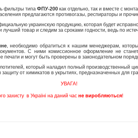
ть фильтры типа
ФПУ-200
как отдельно, так и вместе с мо
населения предлагаются противогазы, респираторы и прочие
официальную украинскую продукцию, которая будет исправн
и лучший товар и следим за сроками годности, ведь по ист
ине
, необходимо обратиться к нашим менеджерам, котор
окументов. С ними комиссионное оформление не станет
 печати и могут быть проверены в законодательном поряд
отителей, который наладил полный производственный цик
я защиту от химикатов в укрытиях, предназначенных для гр
УВАГА!
го захисту в Україні на даний час
не виробляються
!