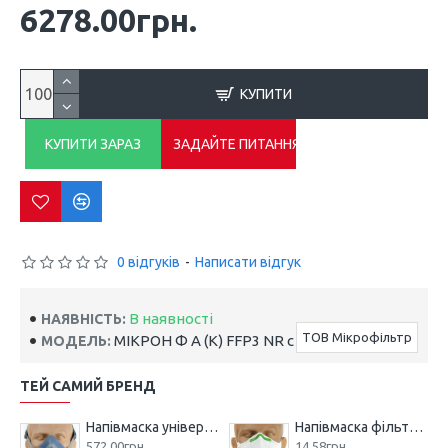
6278.00грн.
КУПИТИ
КУПИТИ ЗАРАЗ
ЗАДАЙТЕ ПИТАННЯ
0 відгуків
-
Написати відгук
В наявності
НАЯВНІСТЬ:
ТОВ Мікрофільтр
МІКРОН Ф А (К) FFP3 NR с клапаном
МОДЕЛЬ:
ТЕЙ САМИЙ БРЕНД
Напівмаска універсальна МІКРОН НМ
Напівмаска фільтрувальна МІКРОН (К) FFP1 NR з клапаном
572.00грн.
14.58грн.