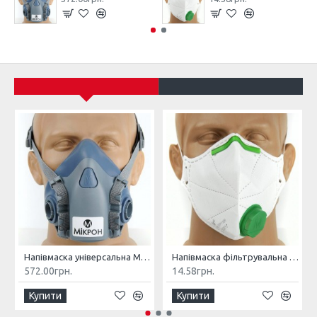
Напівмаска універсальна МІКРОН НМ
Напівмаска фільтрувальна МІКРОН (К) FFP1 NR з клапаном
572.00грн.
14.58грн.
Купити
Купити