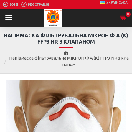
УКРАЇНСЬКА
ВХІД
РЕЄСТРАЦІЯ
0
НАПІВМАСКА ФІЛЬТРУВАЛЬНА МІКРОН Ф А (К)
FFP3 NR З КЛАПАНОМ
Напівмаска фільтрувальна МІКРОН Ф А (К) FFP3 NR з кла
паном