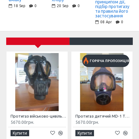
принципом дії,
18
Sep
0
20
Sep
0
підбір протигазу
та правила його
застосування
08
Apr
0
БЕЗ
ГОРЯЧА ПРОПОЗИЦІЯ
Протигаз військово-цивільний M2F TRAYAL CBRN
Протигаз дитячий MD-1 TRAYAL CBRN
5670.00грн.
5670.00грн.
Купити
Купити