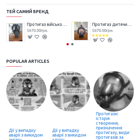
ТЕЙ САМИЙ БРЕНД
Протигаз військово-цивільний M2F TRAYAL CBRN
Протигаз дитячий MD-1 TRAYAL CBRN
5670.00грн.
5670.00грн.
POPULAR ARTICLES
Протигази:
історія
створення,
призначення
Дії у випадку
Дії у випадку
протигазу, види
аварії з викидом
аварії з викидом
протигазів за
аміаку
хлору