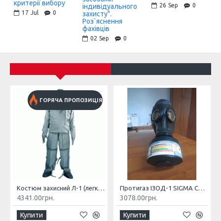
критерії вибору
26
Sep
0
індивідуального
17
Jul
0
захисту".
Роз`яснення
фахівців
02
Sep
0
ГОРЯЧА ПРОПОЗИЦІЯ
Костюм захисний Л-1 (легкий)
Протигаз ІЗОД-1 SIGMA CBRN
4341.00грн.
3078.00грн.
Купити
Купити