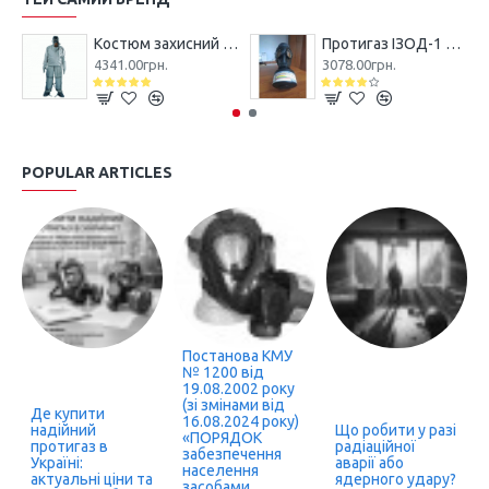
Костюм захисний Л-1 (легкий)
Протигаз ІЗОД-1 SIGMA CBRN
4341.00грн.
3078.00грн.
POPULAR ARTICLES
Постанова КМУ
№ 1200 від
19.08.2002 року
(зі змінами від
Де купити
16.08.2024 року)
надійний
Що робити у разі
«ПОРЯДОК
протигаз в
радіаційної
забезпечення
Україні:
аварії або
населення
актуальні ціни та
ядерного удару?
засобами