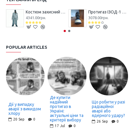
Костюм захисний Л-1 (легкий)
Протигаз ІЗОД-1 SIGMA CBRN
4341.00грн.
3078.00грн.
POPULAR ARTICLES
Де купити
надійний
Що робити у разі
Дії у випадку
протигаз в
радіаційної
аварії з викидом
Україні:
аварії або
хлору
актуальні ціни та
ядерного удару?
20
Sep
0
критерії вибору
26
Sep
0
17
Jul
0