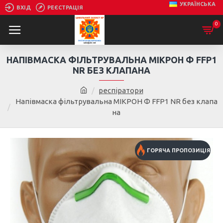
УКРАЇНСЬКА
ВХІД
РЕЄСТРАЦІЯ
0
НАПІВМАСКА ФІЛЬТРУВАЛЬНА МІКРОН Ф FFP1
NR БЕЗ КЛАПАНА
респіратори
Напівмаска фільтрувальна МІКРОН Ф FFP1 NR без клапа
на
ГОРЯЧА ПРОПОЗИЦІЯ