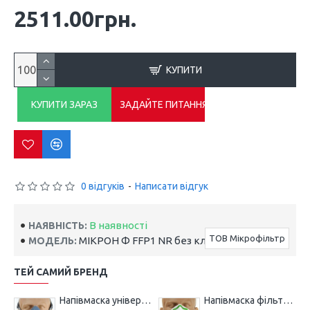
2511.00грн.
КУПИТИ
КУПИТИ ЗАРАЗ
ЗАДАЙТЕ ПИТАННЯ
0 відгуків
-
Написати відгук
В наявності
НАЯВНІСТЬ:
ТОВ Мікрофільтр
МІКРОН Ф FFP1 NR без клапана
МОДЕЛЬ:
ТЕЙ САМИЙ БРЕНД
Напівмаска універсальна МІКРОН НМ
Напівмаска фільтрувальна МІКРОН (К) FFP1 NR з клапаном