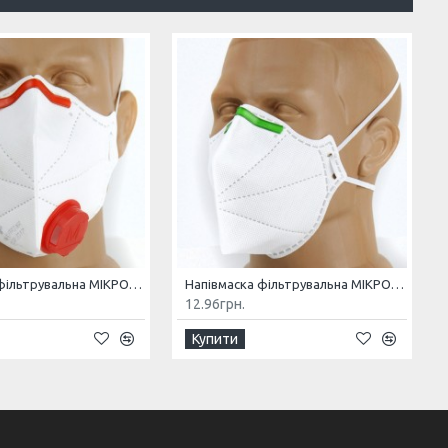
Напівмаска фільтрувальна МІКРОН (К) FFP3 NR з клапаном
Напівмаска фільтрувальна МІКРОН FFP1 NR без клапана
12.96грн.
Купити