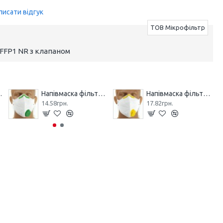
писати відгук
ТОВ Мікрофільтр
 FFP1 NR з клапаном
 МІКРОН НМ
Напівмаска фільтрувальна МІКРОН (К) FFP1 NR з клапаном
Напівмаска фільтрувальна МІКРОН (К) FFP2 NR з клапаном
14.58грн.
17.82грн.