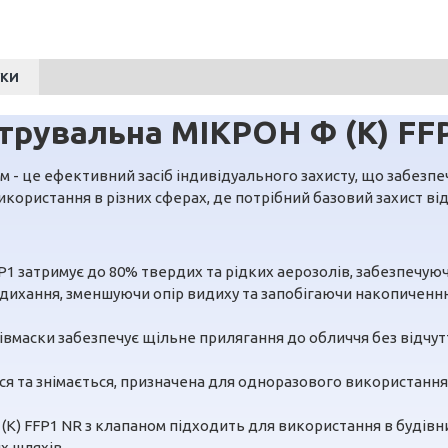
УКИ
трувальна МІКРОН Ф (К) FF
м - це ефективний засіб індивідуального захисту, що забезпе
ористання в різних сферах, де потрібний базовий захист від 
P1 затримує до 80% твердих та рідких аерозолів, забезпечуючи
дихання, зменшуючи опір видиху та запобігаючи накопиченню 
апівмаски забезпечує щільне прилягання до обличчя без відч
я та знімається, призначена для одноразового використання,
К) FFP1 NR з клапаном підходить для використання в будівниц
х шляхів.