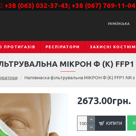
+38 (063) 032-37-43; +38 (067) 769-11-04
УКРАЇНСЬКА
О ПРОТИГАЗІВ
РЕСПІРАТОРИ
ЗАХИСНІ КОСТЮ
ЛЬТРУВАЛЬНА МІКРОН Ф (К) FFP1
піратори
Напівмаска фільтрувальна МІКРОН Ф (К) FFP1 NR з
2673.00грн.
К
КУПИТИ