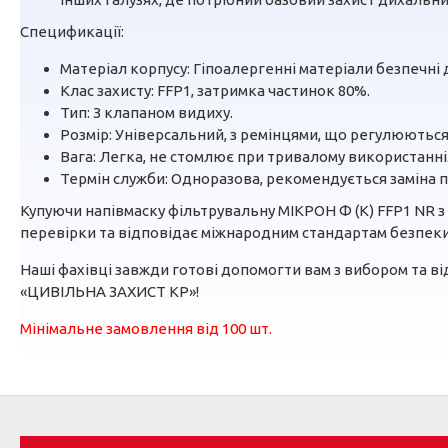
Спецификації:
Матеріал корпусу: Гіпоалергенні матеріали безпечні 
Клас захисту: FFP1, затримка частинок 80%.
Тип: З клапаном видиху.
Розмір: Універсальний, з ремінцями, що регулюються
Вага: Легка, не стомлює при тривалому використанні
Термін служби: Одноразова, рекомендується заміна 
Купуючи напівмаску фільтрувальну МІКРОН Ф (К) FFP1 NR з
перевірки та відповідає міжнародним стандартам безпеки.
Наші фахівці завжди готові допомогти вам з вибором та від
«ЦИВІЛЬНА ЗАХИСТ КР»!
Мінімальне замовлення від 100 шт.