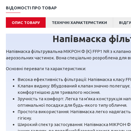
ВІДОМОСТІ ПРО ТОВАР
ОПИС ТОВАРУ
ТЕХНІЧНІ ХАРАКТЕРИСТИКИ
ВІДГ
Напівмаска філь
Напівмаска фільтрувальна МІКРОН Ф (К) FFP1 NR з клапано
аерозольних частинок. Вона спеціально розроблена для вик
Основні переваги та характеристики:
Висока ефективність фільтрації: Напівмаска класу FF
Клапан видиху: Вбудований клапан значно полегшує 
комфортнішою для тривалого носіння.
Зручність та комфорт: Легка та м'яка конструкція н
оптимальної посадки для будь-якого типу обличчя.
Простота використання: Напівмаска легко надягаєтьс
гігієну.
Широкий спектр застосування: Напівмаска МІКРОН Ф (
інших галузях, де потрібний базовий захист дихальни