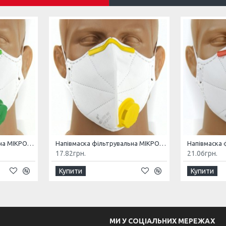
Напівмаска фільтрувальна МІКРОН (К) FFP1 NR з клапаном
Напівмаска фільтрувальна МІКРОН (К) FFP2 NR з клапаном
17.82грн.
21.06грн.
Купити
Купити
МИ У СОЦІАЛЬНИХ МЕРЕЖАХ