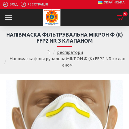
УКРАЇНСЬКА
ВХІД
РЕЄСТРАЦІЯ
0
НАПІВМАСКА ФІЛЬТРУВАЛЬНА МІКРОН Ф (К)
FFP2 NR З КЛАПАНОМ
респіратори
Напівмаска фільтрувальна МІКРОН Ф (К) FFP2 NR з клап
аном