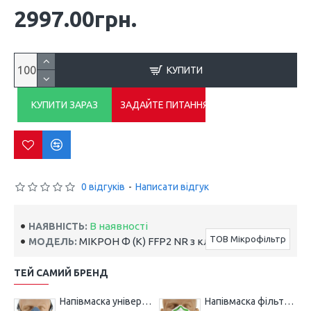
2997.00грн.
КУПИТИ
КУПИТИ ЗАРАЗ
ЗАДАЙТЕ ПИТАННЯ
0 відгуків
-
Написати відгук
В наявності
НАЯВНІСТЬ:
ТОВ Мікрофільтр
МІКРОН Ф (К) FFP2 NR з клапаном
МОДЕЛЬ:
ТЕЙ САМИЙ БРЕНД
Напівмаска універсальна МІКРОН НМ
Напівмаска фільтрувальна МІКРОН (К) FFP1 NR з клапаном