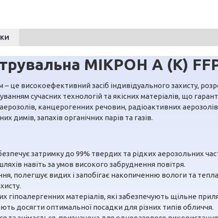
УКИ
трувальна МІКРОН А (К) FF
м – це високоефективний засіб індивідуального захисту, ро
уванням сучасних технологій та якісних матеріалів, що гаран
 аерозолів, канцерогенних речовин, радіоактивних аерозолів т
 димів, запахів органічних парів та газів.
абезпечує затримку до 99% твердих та рідких аерозольних час
шляхів навіть за умов високого забруднення повітря.
ння, полегшує видих і запобігає накопиченню вологи та тепл
хисту.
яких гіпоалергенних матеріалів, які забезпечують щільне при
ють досягти оптимальної посадки для різних типів обличчя.
я та знімається, призначена для одноразового використання