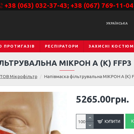
+38 (063) 032-37-43; +38 (067) 769-11-04
УКРАЇНСЬКА
О ПРОТИГАЗІВ
РЕСПІРАТОРИ
ЗАХИСНІ КОСТЮ
ЛЬТРУВАЛЬНА МІКРОН А (К) FFP3
ТОВ Мікрофільтр
Напівмаска фільтрувальна МІКРОН А (К) 
5265.00грн.
К
КУПИТИ