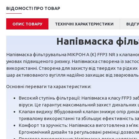
ВІДОМОСТІ ПРО ТОВАР
ОПИС ТОВАРУ
ТЕХНІЧНІ ХАРАКТЕРИСТИКИ
ВІДГ
Напівмаска філь
Напівмаска фільтрувальна МІКРОН A (К) FFP3 NR з клапано
умовах підвищеного ризику. Напівмаска створена із застос
використанні. Створена для захисту від твердих та рідких
шар активованого вугілля надійно захищає від зварювальних
Основні переваги та характеристики:
Високий ступінь фільтрації: Напівмаска класу FFP3 з
віруси. Це гарантує максимальний захист дихальних 
Клапан видиху: Вбудований клапан знижує опір диха
тривалому використанні та збільшує ефективність за
Комфорт та зручність: Напівмаска виготовлена ​​з м'
Ергономічний дизайн та регульовані ремінці дозволя
Простота використання: Напівмаска легко надягаєтьс