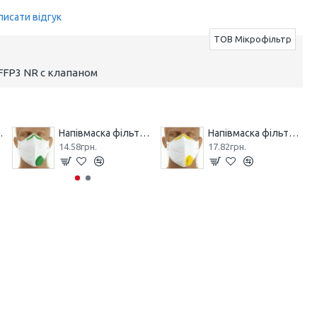
писати відгук
ТОВ Мікрофільтр
FFP3 NR с клапаном
 МІКРОН НМ
Напівмаска фільтрувальна МІКРОН (К) FFP1 NR з клапаном
Напівмаска фільтрувальна МІКРОН (К) FFP2 NR з клапаном
14.58грн.
17.82грн.