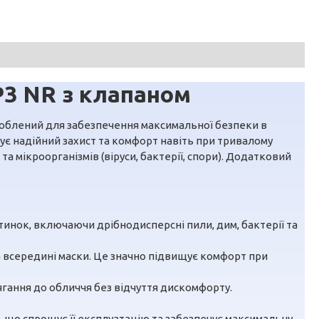
P3 NR з клапаном
зроблений для забезпечення максимальної безпеки в
тує надійний захист та комфорт навіть при тривалому
а мікроорганізмів (віруси, бактерії, спори). Додатковий
тинок, включаючи дрібнодисперсні пили, дим, бактерії та
а всередині маски. Це значно підвищує комфорт при
лягання до обличчя без відчуття дискомфорту.
, що спрощує її експлуатацію та забезпечує максимальну