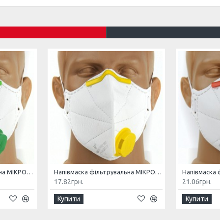
Напівмаска фільтрувальна МІКРОН (К) FFP1 NR з клапаном
Напівмаска фільтрувальна МІКРОН (К) FFP2 NR з клапаном
17.82грн.
21.06грн.
Купити
Купити