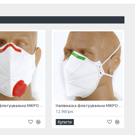
Напівмаска фільтрувальна МІКРОН (К) FFP3 NR з клапаном
Напівмаска фільтрувальна МІКРОН FFP1 NR без клапана
12.96грн.
Купити