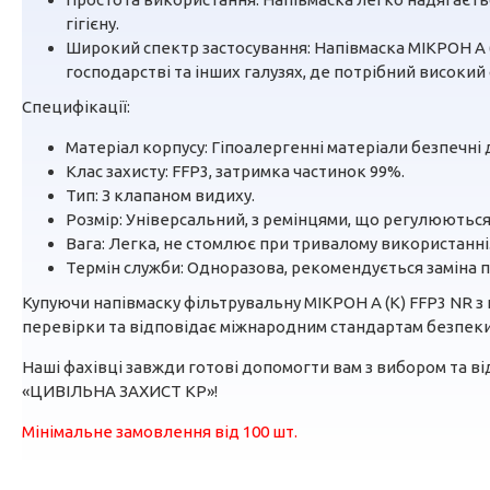
гігієну.
Широкий спектр застосування: Напівмаска МІКРОН A (
господарстві та інших галузях, де потрібний високий
Специфікації:
Матеріал корпусу: Гіпоалергенні матеріали безпечні 
Клас захисту: FFP3, затримка частинок 99%.
Тип: З клапаном видиху.
Розмір: Універсальний, з ремінцями, що регулюються
Вага: Легка, не стомлює при тривалому використанні
Термін служби: Одноразова, рекомендується заміна 
Купуючи напівмаску фільтрувальну МІКРОН A (К) FFP3 NR з 
перевірки та відповідає міжнародним стандартам безпеки.
Наші фахівці завжди готові допомогти вам з вибором та від
«ЦИВІЛЬНА ЗАХИСТ КР»!
Мінімальне замовлення від 100 шт.