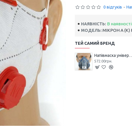
0 відгуків
-
На
В наявності
НАЯВНІСТЬ:
МІКРОН А (К) 
МОДЕЛЬ:
ТЕЙ САМИЙ БРЕНД
Напівмаска універсальна
572.00грн.