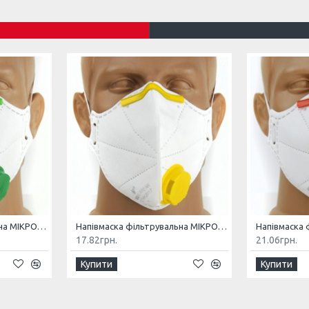
Напівмаска фільтрувальна МІКРОН (К) FFP1 NR з клапаном
Напівмаска фільтрувальна МІКРОН (К) FFP2 NR з клапаном
17.82грн.
21.06грн.
Купити
Купити