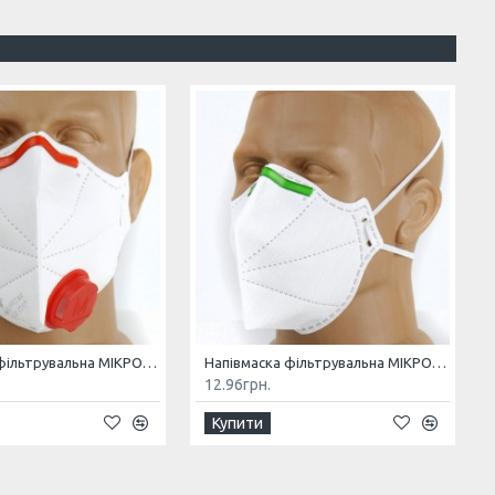
Напівмаска фільтрувальна МІКРОН (К) FFP3 NR з клапаном
Напівмаска фільтрувальна МІКРОН FFP1 NR без клапана
12.96грн.
Купити