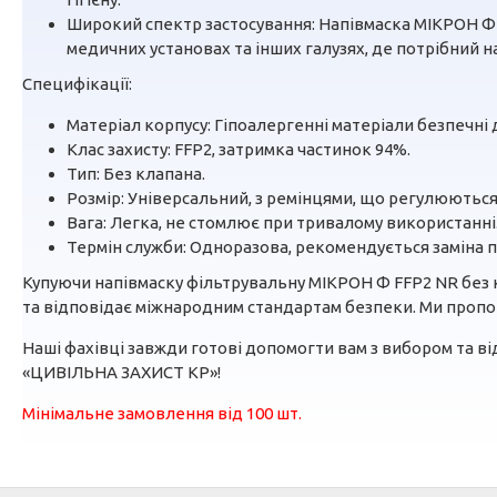
Широкий спектр застосування: Напівмаска МІКРОН Ф F
медичних установах та інших галузях, де потрібний н
Специфікації:
Матеріал корпусу: Гіпоалергенні матеріали безпечні 
Клас захисту: FFP2, затримка частинок 94%.
Тип: Без клапана.
Розмір: Універсальний, з ремінцями, що регулюються
Вага: Легка, не стомлює при тривалому використанні
Термін служби: Одноразова, рекомендується заміна 
Купуючи напівмаску фільтрувальну МІКРОН Ф FFP2 NR без к
та відповідає міжнародним стандартам безпеки. Ми пропон
Наші фахівці завжди готові допомогти вам з вибором та від
«ЦИВІЛЬНА ЗАХИСТ КР»!
Мінімальне замовлення від 100 шт.