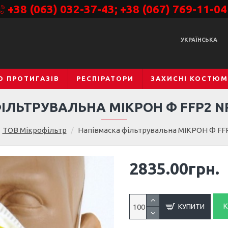
+38 (063) 032-37-43; +38 (067) 769-11-04
УКРАЇНСЬКА
О ПРОТИГАЗІВ
РЕСПІРАТОРИ
ЗАХИСНІ КОСТЮ
ІЛЬТРУВАЛЬНА МІКРОН Ф FFP2 N
ТОВ Мікрофільтр
Напівмаска фільтрувальна МІКРОН Ф FFP
2835.00грн.
К
КУПИТИ