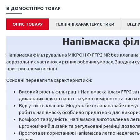
ВІДОМОСТІ ПРО ТОВАР
ОПИС ТОВАРУ
ТЕХНІЧНІ ХАРАКТЕРИСТИКИ
ВІДГ
Напівмаска фі
Напівмаска фільтрувальна МІКРОН Ф FFP2 NR без клапана -
аерозольних частинок у різних робочих умовах. Завдяки с
при тривалому носінні.
Основні переваги та характеристики:
Високий рівень фільтрації: Напівмаска класу FFP2 за
дихальних шляхів навіть за умов помірного та висок
Відсутність клапана: Модель без клапана забезпечує
робить напівмаску особливо придатною для використ
Комфорт та зручність: Напівмаска виготовлена ​​з ле
Ергономічний дизайн та регульовані ремінці дозволя
Простота використання: Напівмаска легко надягаєтьс
гігієну.