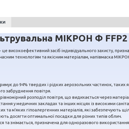
УКИ
льтрувальна МІКРОН Ф FFP2 
 це високоефективний засіб індивідуального захисту, призн
учасним технологіям та якісним матеріалам, напівмаска МІКР
тримує до 94% твердих і рідких аерозольних частинок, таких я
ого забруднення повітря.
 рівномірний розподіл повітря, що видихається через матері
ання у медичних закладах та інших місцях із високими саніт
гких та м'яких гіпоалергенних матеріалів, які забезпечують щ
ють досягти оптимальної посадки для різних типів облич.
я та знімається, призначена для одноразового використання