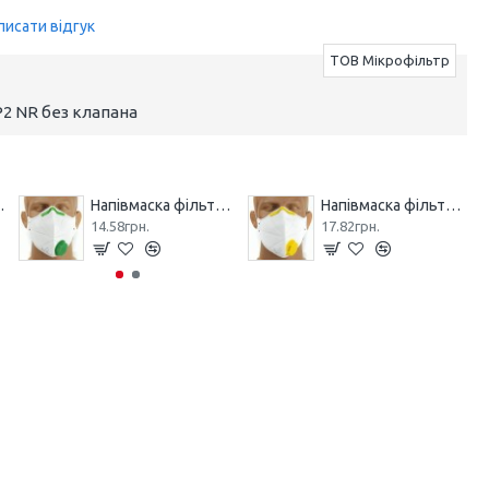
писати відгук
ТОВ Мікрофільтр
2 NR без клапана
 МІКРОН НМ
Напівмаска фільтрувальна МІКРОН (К) FFP1 NR з клапаном
Напівмаска фільтрувальна МІКРОН (К) FFP2 NR з клапаном
14.58грн.
17.82грн.