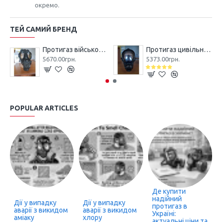
окремо.
ТЕЙ САМИЙ БРЕНД
Протигаз військово-цивільний M2F TRAYAL CBRN
Протигаз цивільний B2G TRAYAL CBRN
5670.00грн.
5373.00грн.
POPULAR ARTICLES
Де купити
надійний
Дії у випадку
Дії у випадку
протигаз в
аварії з викидом
аварії з викидом
Україні:
аміаку
хлору
актуальні ціни та