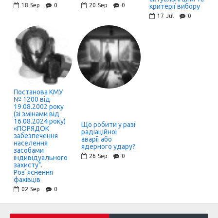
18
Sep
0
20
Sep
0
критерії вибору
17
Jul
0
Постанова КМУ
№ 1200 від
19.08.2002 року
(зі змінами від
16.08.2024 року)
Що робити у разі
«ПОРЯДОК
радіаційної
забезпечення
аварії або
населення
ядерного удару?
засобами
26
Sep
0
індивідуального
захисту".
Роз`яснення
фахівців
02
Sep
0