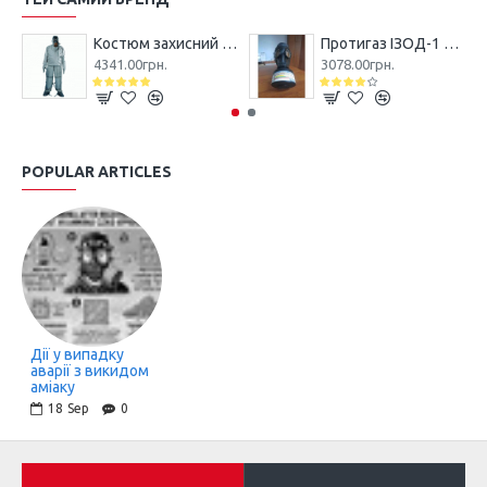
Костюм захисний Л-1 (легкий)
Протигаз ІЗОД-1 SIGMA CBRN
4341.00грн.
3078.00грн.
POPULAR ARTICLES
Дії у випадку
аварії з викидом
аміаку
18
Sep
0