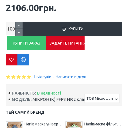
2106.00грн.
КУПИТИ
КУПИТИ ЗАРАЗ
ЗАДАЙТЕ ПИТАННЯ
1 відгуків
-
Написати відгук
В наявності
НАЯВНІСТЬ:
ТОВ Мікрофільтр
МІКРОН (К) FFP3 NR с клапаном
МОДЕЛЬ:
ТЕЙ САМИЙ БРЕНД
Напівмаска універсальна МІКРОН НМ
Напівмаска фільтрувальна МІКРОН (К) FFP1 NR з клапаном