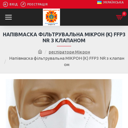
УКРАЇНСЬКА
ВХІД
РЕЄСТРАЦІЯ
0
НАПІВМАСКА ФІЛЬТРУВАЛЬНА МІКРОН (К) FFP3
NR З КЛАПАНОМ
респіратори Мікрон
Напівмаска фільтрувальна МІКРОН (К) FFP3 NR з клапан
ом